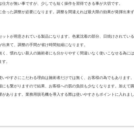
は仕方が無い事ですが、少しでも短く操作を習得できる事が大切です。
に合った調整が必要になります。調整を間違えれば最大限の効果が発揮出来
セットが用意されている製品になります。色素沈着の部分、日焼けされてい
が出来て、調整の手間が省け時間短縮になります。
無く、慣れない新人の施術者にも分かりやすく間違いなく使いこなせる為に
ます。
使いやすさにこだわる理由は施術者だけでは無く、お客様の為でもあります
縮にも繋がりますので結果、お客様への肌の負担も少なくなります。加えて
響があります。業務用脱毛機を導入する際は使いやすさもポイントに入れま